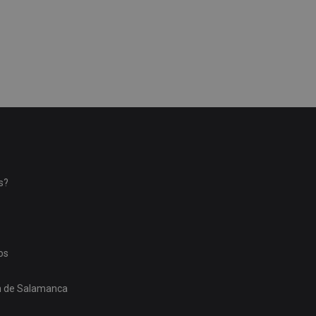
s?
os
ón de Salamanca