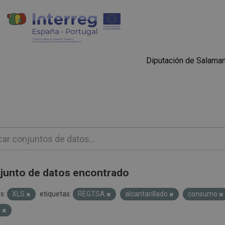
Diputación de Salama
junto de datos encontrado
s:
XLS
etiquetas:
REGTSA
alcantarillado
consumo
a