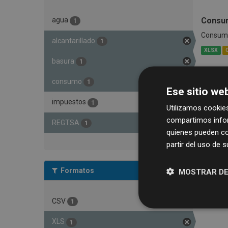
Consum
agua
1
Consumo 
alcantarillado
1
XLSX
basura
1
consumo
1
Ese sitio web
impuestos
1
Utilizamos cookies
compartimos infor
REGTSA
1
quienes pueden co
partir del uso de 
Formatos
MOSTRAR DE
CSV
1
XLS
1