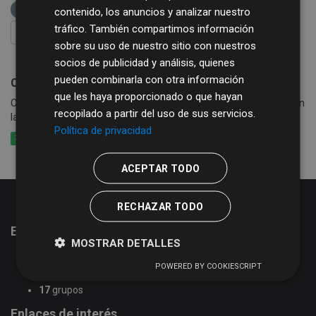
REGTSA
agua
basura
consumo
contenido, los anuncios y analizar nuestro
tráfico. También compartimos información
FILTRAR RESULTADOS
sobre su uso de nuestro sitio con nuestros
socios de publicidad y análisis, quienes
pueden combinarla con otra información
Consumo de agua, basura y alcantarillado
que les haya proporcionado o que hayan
Consumo de agua por calle y periodo en los municipios que cobran
recopilado a partir del uso de sus servicios.
la tasa de agua conjuntamente con basura y alcantarillado
Política de privacidad
XLSX
CSV
XLS
ACEPTAR TODO
RECHAZAR TODO
Estadísticas del portal de datos abiertos
MOSTRAR DETALLES
51
conjuntos de datos
POWERED BY COOKIESCRIPT
2
organizaciones
17
grupos
Enlaces de interés