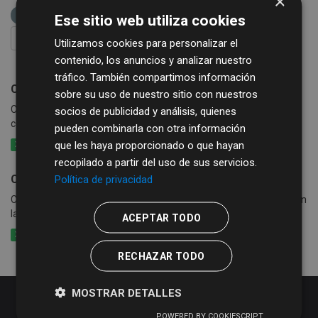
×
REGTSA
consumo
Ese sitio web utiliza cookies
FILTRAR RESULTADOS
Utilizamos cookies para personalizar el
contenido, los anuncios y analizar nuestro
tráfico. También compartimos información
Consumo de agua
sobre su uso de nuestro sitio con nuestros
Consumo de agua por calles y periodo en los municipios que
socios de publicidad y análisis, quienes
cobran exclusivamente la tasa de agua
pueden combinarla con otra información
que les haya proporcionado o que hayan
XLSX
CSV
XLS
recopilado a partir del uso de sus servicios.
Consumo de agua, basura y alcantarillado
Política de privacidad
Consumo de agua por calle y periodo en los municipios que cobran
la tasa de agua conjuntamente con basura y alcantarillado
ACEPTAR TODO
XLSX
CSV
XLS
RECHAZAR TODO
MOSTRAR DETALLES
POWERED BY COOKIESCRIPT