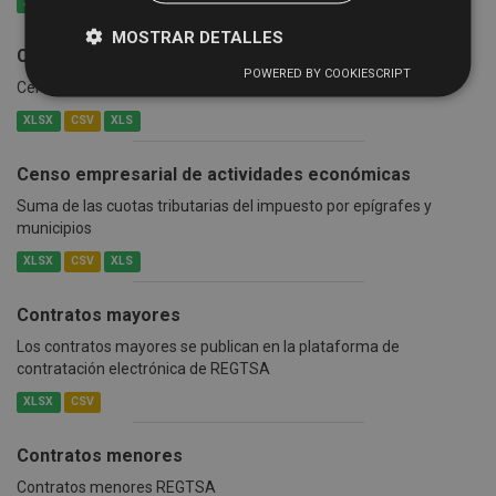
XLSX
CSV
XLS
MOSTRAR DETALLES
Censo de vehículos por tipo y municipio
POWERED BY COOKIESCRIPT
Censo de vehículos por tipo y municipio
XLSX
CSV
XLS
Censo empresarial de actividades económicas
Suma de las cuotas tributarias del impuesto por epígrafes y
municipios
XLSX
CSV
XLS
Contratos mayores
Los contratos mayores se publican en la plataforma de
contratación electrónica de REGTSA
XLSX
CSV
Contratos menores
Contratos menores REGTSA