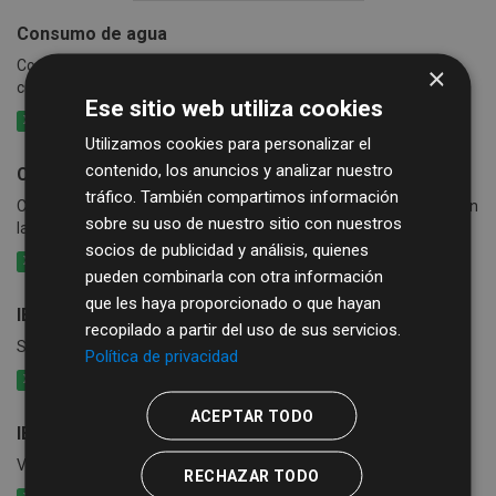
Consumo de agua
Consumo de agua por calles y periodo en los municipios que
×
cobran exclusivamente la tasa de agua
Ese sitio web utiliza cookies
XLSX
CSV
XLS
Utilizamos cookies para personalizar el
contenido, los anuncios y analizar nuestro
Consumo de agua, basura y alcantarillado
tráfico. También compartimos información
Consumo de agua por calle y periodo en los municipios que cobran
sobre su uso de nuestro sitio con nuestros
la tasa de agua conjuntamente con basura y alcantarillado
socios de publicidad y análisis, quienes
XLSX
CSV
XLS
pueden combinarla con otra información
que les haya proporcionado o que hayan
IBI Propiedades inmobiliarias rústicas
recopilado a partir del uso de sus servicios.
Superficie rústica y valor catastral por municipio
Política de privacidad
XLSX
CSV
XLS
ACEPTAR TODO
IBI Propiedades inmobiliarias urbanas
Valor catastral por calles y usos de cada municipio
RECHAZAR TODO