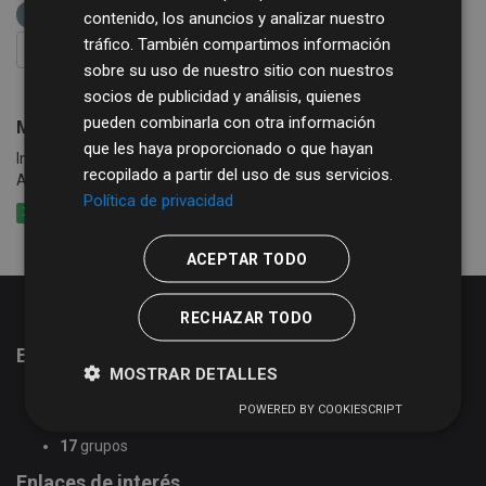
XML
etiquetas:
acción social
contenido, los anuncios y analizar nuestro
tráfico. También compartimos información
FILTRAR RESULTADOS
sobre su uso de nuestro sitio con nuestros
socios de publicidad y análisis, quienes
pueden combinarla con otra información
Municipios con Zona de Acción Social
que les haya proporcionado o que hayan
Información sobre los municipios con indicación de la Zona de
recopilado a partir del uso de sus servicios.
Acción Social y el teléfono de su Centro de Acción Social
Política de privacidad
XLSX
CSV
XML
ACEPTAR TODO
RECHAZAR TODO
Estadísticas del portal de datos abiertos
MOSTRAR DETALLES
51
conjuntos de datos
POWERED BY COOKIESCRIPT
2
organizaciones
17
grupos
Enlaces de interés