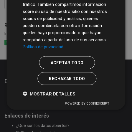
tráfico. También compartimos información
FILTRAR RESULTADOS
sobre su uso de nuestro sitio con nuestros
socios de publicidad y análisis, quienes
Rutas de Bibliobús
pueden combinarla con otra información
que les haya proporcionado o que hayan
Información de las rutas y calendario del Servicio de Bibliobús
recopilado a partir del uso de sus servicios.
XLSX
CSV
XML
Política de privacidad
ACEPTAR TODO
RECHAZAR TODO
Estadísticas del portal de datos abiertos
51
conjuntos de datos
MOSTRAR DETALLES
2
organizaciones
POWERED BY COOKIESCRIPT
17
grupos
Enlaces de interés
¿Qué son los datos abiertos?