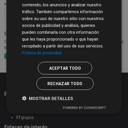
etiquetas:
alcantarillado
agua
basura
contenido, los anuncios y analizar nuestro
tráfico. También compartimos información
FILTRAR RESULTADOS
sobre su uso de nuestro sitio con nuestros
socios de publicidad y análisis, quienes
pueden combinarla con otra información
Consumo de agua, basura y alcantarillado
que les haya proporcionado o que hayan
Consumo de agua por calle y periodo en los municipios que cobran
recopilado a partir del uso de sus servicios.
la tasa de agua conjuntamente con basura y alcantarillado
Política de privacidad
XLSX
CSV
XLS
ACEPTAR TODO
RECHAZAR TODO
Estadísticas del portal de datos abiertos
MOSTRAR DETALLES
51
conjuntos de datos
POWERED BY COOKIESCRIPT
2
organizaciones
17
grupos
Enlaces de interés