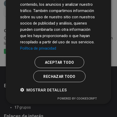
XLS
etiquetas:
alcantarillado
contenido, los anuncios y analizar nuestro
tráfico. También compartimos información
FILTRAR RESULTADOS
sobre su uso de nuestro sitio con nuestros
socios de publicidad y análisis, quienes
pueden combinarla con otra información
Consumo de agua, basura y alcantarillado
que les haya proporcionado o que hayan
Consumo de agua por calle y periodo en los municipios que cobran
recopilado a partir del uso de sus servicios.
la tasa de agua conjuntamente con basura y alcantarillado
Política de privacidad
XLSX
CSV
XLS
ACEPTAR TODO
RECHAZAR TODO
Estadísticas del portal de datos abiertos
MOSTRAR DETALLES
51
conjuntos de datos
POWERED BY COOKIESCRIPT
2
organizaciones
17
grupos
Enlaces de interés