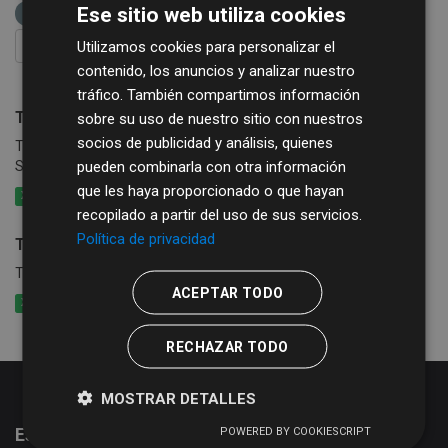
Ese sitio web utiliza cookies
Tarifas y tipos impositivos
Formatos:
CSV
Utilizamos cookies para personalizar el
FILTRAR RESULTADOS
contenido, los anuncios y analizar nuestro
tráfico. También compartimos información
Tarifas y tipos IBI Urbana
sobre su uso de nuestro sitio con nuestros
socios de publicidad y análisis, quienes
Tarifas IBI utbana, tipos IBI urbana y BICES de la provincia de
pueden combinarla con otra información
Salamanca
que les haya proporcionado o que hayan
XLSX
CSV
XLS
recopilado a partir del uso de sus servicios.
Política de privacidad
Tarifas del impuesto ITVM
Tarifas del impuesto ITVM
ACEPTAR TODO
XLSX
CSV
XLS
RECHAZAR TODO
MOSTRAR DETALLES
POWERED BY COOKIESCRIPT
Estadísticas del portal de datos abiertos