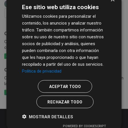
consumo
Ese sitio web utiliza cookies
FILTRAR RESULTADOS
Utilizamos cookies para personalizar el
contenido, los anuncios y analizar nuestro
tráfico. También compartimos información
Consumo de agua
sobre su uso de nuestro sitio con nuestros
Consumo de agua por calles y periodo en los municipios que
socios de publicidad y análisis, quienes
cobran exclusivamente la tasa de agua
pueden combinarla con otra información
XLSX
CSV
XLS
que les haya proporcionado o que hayan
recopilado a partir del uso de sus servicios.
Consumo de agua, basura y alcantarillado
Política de privacidad
Consumo de agua por calle y periodo en los municipios que cobran
la tasa de agua conjuntamente con basura y alcantarillado
ACEPTAR TODO
XLSX
CSV
XLS
RECHAZAR TODO
MOSTRAR DETALLES
POWERED BY COOKIESCRIPT