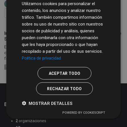
Utilizamos cookies para personalizar el
WEB
Grupos:
Medio ambiente
contenido, los anuncios y analizar nuestro
FILTRAR RESULTADOS
tráfico. También compartimos información
sobre su uso de nuestro sitio con nuestros
socios de publicidad y análisis, quienes
Infraestructura de Datos Espaciales de la Provincia de
pueden combinarla con otra información
Salamanca
que les haya proporcionado o que hayan
Esta plataforma permite visualizar y descargar todos los fondos
recopilado a partir del uso de sus servicios.
cartográficos de la Provincia de Salamanca, de forma gratuita,
Política de privacidad
facilitando datos alfanuméricos y gráficos de la...
WEB
ACEPTAR TODO
RECHAZAR TODO
MOSTRAR DETALLES
Estadísticas del portal de datos abiertos
POWERED BY COOKIESCRIPT
51
conjuntos de datos
2
organizaciones