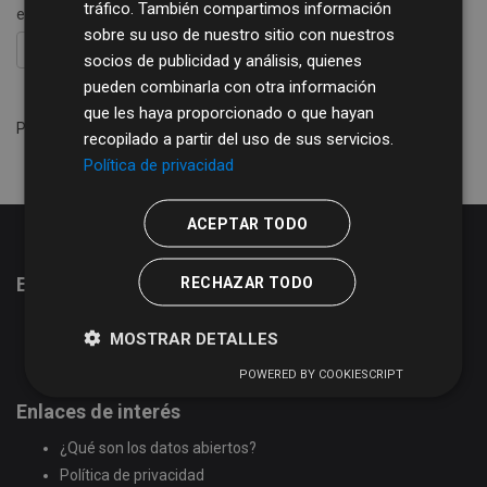
tráfico. También compartimos información
etiquetas:
diputación de salamanca
sobre su uso de nuestro sitio con nuestros
FILTRAR RESULTADOS
socios de publicidad y análisis, quienes
pueden combinarla con otra información
que les haya proporcionado o que hayan
Por favor intente otra búsqueda.
recopilado a partir del uso de sus servicios.
Política de privacidad
ACEPTAR TODO
Estadísticas del portal de datos abiertos
RECHAZAR TODO
51
conjuntos de datos
MOSTRAR DETALLES
2
organizaciones
17
grupos
POWERED BY COOKIESCRIPT
Enlaces de interés
¿Qué son los datos abiertos?
Política de privacidad