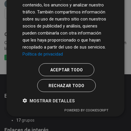
alcantarillado
basura
contenido, los anuncios y analizar nuestro
tráfico. También compartimos información
FILTRAR RESULTADOS
sobre su uso de nuestro sitio con nuestros
socios de publicidad y análisis, quienes
pueden combinarla con otra información
Consumo de agua, basura y alcantarillado
que les haya proporcionado o que hayan
Consumo de agua por calle y periodo en los municipios que cobran
recopilado a partir del uso de sus servicios.
la tasa de agua conjuntamente con basura y alcantarillado
Política de privacidad
XLSX
CSV
XLS
ACEPTAR TODO
RECHAZAR TODO
Estadísticas del portal de datos abiertos
MOSTRAR DETALLES
51
conjuntos de datos
POWERED BY COOKIESCRIPT
2
organizaciones
17
grupos
Enlaces de interés